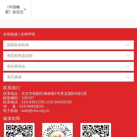
《中国橡
>
胶》杂志社
友情链接
|
法律声明
国家政府机构
相关机构及院校
相关商协会
相关媒体
联系我们
联系地址：北京市朝阳区拂林路9号景龙国际B座5层
邮政编码：100107
联系电话：010-84915391,010-84928330
传 真：010-84928101
电子邮箱：web@cria.org.cn
媒体矩阵