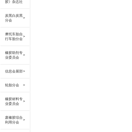
胶》杂志社
炭黑白炭黑
>
分会
摩托车胎自
>
行车胎分会
橡胶助剂专
>
业委员会
信息会展部
>
轮胎分会
>
橡胶材料专
>
业委员会
废橡胶综合
>
利用分会