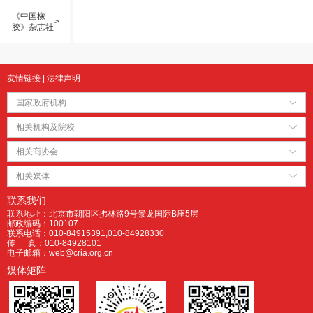
《中国橡
>
胶》杂志社
友情链接
|
法律声明
国家政府机构
相关机构及院校
相关商协会
相关媒体
联系我们
联系地址：北京市朝阳区拂林路9号景龙国际B座5层
邮政编码：100107
联系电话：010-84915391,010-84928330
传 真：010-84928101
电子邮箱：web@cria.org.cn
媒体矩阵