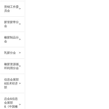
营销工作委
>
员会
胶管胶带分
>
会
橡胶制品分
>
会
乳胶分会
>
橡胶资源循
>
环利用分会
信息会展部
&技术经济
>
部
总会&信息
会展部
>
&《中国橡