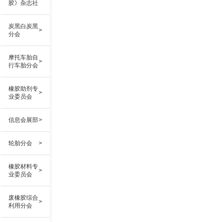
胶》杂志社
炭黑白炭黑
>
分会
摩托车胎自
>
行车胎分会
橡胶助剂专
>
业委员会
信息会展部
>
轮胎分会
>
橡胶材料专
>
业委员会
废橡胶综合
>
利用分会