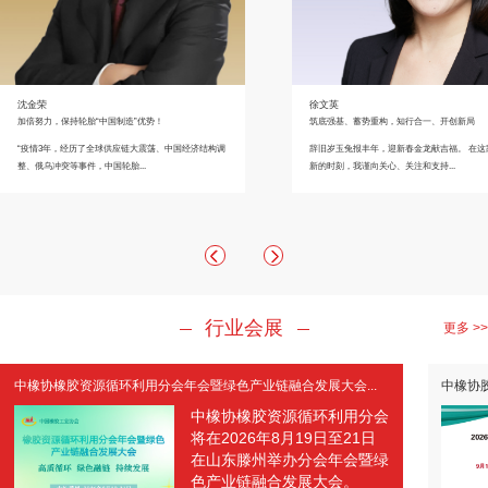
沈金荣
徐文英
加倍努力，保持轮胎“中国制造”优势！
筑底强基、蓄势重构，知行合一、开创新局
​“疫情3年，经历了全球供应链大震荡、中国经济结构调
辞旧岁玉兔报丰年，迎新春金龙献吉福。 在这
整、俄乌冲突等事件，中国轮胎...
新的时刻，我谨向关心、关注和支持...
行业会展
更多 >>
中橡协橡胶资源循环利用分会年会暨绿色产业链融合发展大会...
中橡协
中橡协橡胶资源循环利用分会
将在2026年8月19日至21日
在山东滕州举办分会年会暨绿
色产业链融合发展大会。