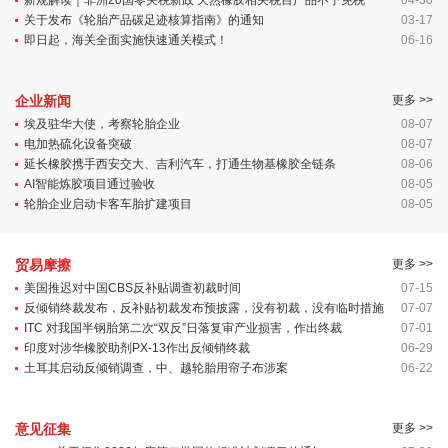
新规解读｜非洲20国零关税新政 天然橡胶相关税目产品不予免税
04-30
关于发布《轮胎产品碳足迹核算指南》的通知
03-17
即日起，海关全面实施快速通关模式！
06-16
企业新闻
更多 >>
埃及驻华大使，考察轮胎企业
08-07
电加热硫化设备突破
08-07
延长橡胶携手西安交大、吉利汽车，打通生物基橡胶全链条
08-06
AI智能炼胶项目通过验收
08-05
轮胎企业启动卡客车胎扩建项目
08-05
贸易摩擦
更多 >>
美国推迟对中国CBS反补贴调查初裁时间
07-15
反倾销终裁发布，反补贴初裁发布预披露，没有初裁，没有临时措施
07-07
ITC 对我国半钢胎第二次“双反”日落复审产业损害，作出终裁
07-01
印度对涉华橡胶助剂PX-13作出反倾销终裁
06-29
土耳其启动反倾销调查，中、越轮胎用帘子布涉案
06-22
意见征集
更多 >>