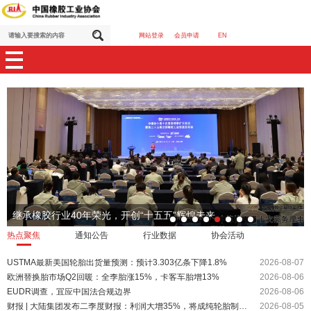
网站登录
会员申请
EN
继承橡胶行业40年荣光，开创“十五五”辉煌未来
热点聚焦
通知公告
行业数据
协会活动
USTMA最新美国轮胎出货量预测：预计3.303亿条下降1.8%
2026-08-07
欧洲替换胎市场Q2回暖：全季胎涨15%，卡客车胎增13%
2026-08-06
EUDR调查，宜应中国法合规边界
2026-08-06
财报 | 大陆集团发布二季度财报：利润大增35%，将成纯轮胎制造商
2026-08-05