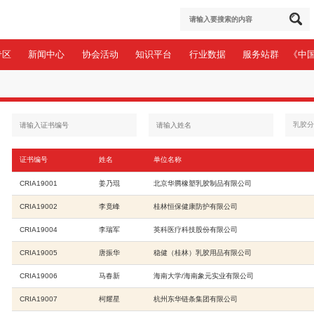
于协会
会员专区
新闻中心
协会活动
知识平台
录
>
证书编号
姓名
单位名称
CRIA19001
姜乃琨
北京华腾
车胎分会
>
CRIA19002
李竟峰
桂林恒保
>
CRIA19004
李瑞军
英科医疗