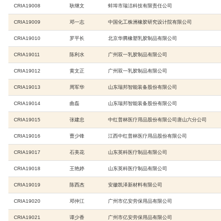
CRIA19005
唐振华
稳健（桂
>
CRIA19006
马春新
海南大学
>
CRIA19007
柯耀星
杭州东华
CRIA19008
耿继文
蚌埠市瑞
>
CRIA19009
邓一志
中国化工
会
>
CRIA19010
罗平长
北京华腾
CRIA19011
陈利水
广州双一
利用分会
>
CRIA19012
黄文正
广州双一
分会
>
CRIA19013
周军华
山东瑞邦
CRIA19014
曲磊
山东瑞邦
委员会
>
CRIA19015
张建忠
中红普林