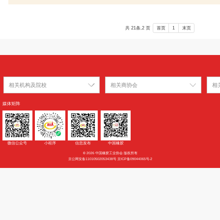
CRIA19016
曹少锋
江西中红
委员会
>
CRIA19017
石美花
山东英科
委员会
>
CRIA19018
王艳婷
山东英科
CRIA19019
陈西杰
安徽凯泽
会
>
CRIA19020
邓仲江
广州市亿
委员会
>
CRIA19021
谭少香
广州市亿
>
共
相关机构及院校
相关商