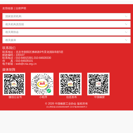
2020年11月9日，美国商务部对进口自中国的乘用车和轻型货车轮胎作出第
裁。
2026年1月2日，美国商务部对进口自中国的乘用车和轻型货车轮胎发起第二
审调查。
2026年5月4日，美国商务部发布公告称，对进口自中国的乘用车和轻型货车
速日落复审终裁。
友情链接
|
法律声明
国家政府机构
相关机构及院校
相关商协会
相关媒体
联系我们
联系地址：北京市朝阳区拂林路9号景龙国际B座5层
邮政编码：100107
联系电话：010-84915391,010-84928330
传 真：010-84928101
电子邮箱：web@cria.org.cn