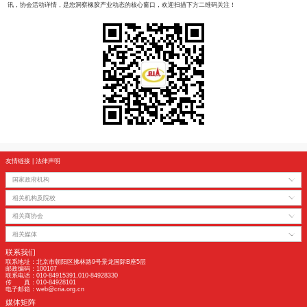
科思创珠海热塑性聚氨酯（TPU）新工厂投产，一期投资规模达数千万至数亿欧元
务亚太地区IT、汽车等行业。工厂规划分三期建设，预计到2030年产能将提升至1
最大的TPU生产基地。
5.企业动态
固特异与欧洲TIP集团续约五年，双方合作迈入第二十个年头，持续聚焦可持续发
务网络及翻新技术，为车队运营提供高效解决方案。
米其林完成对美国库利集团收购（已获全部监管批准），双方战略契合，此次收购
织物领域的布局。
住友橡胶与卡博特签署备忘录，将合作评估由再生碳技术生产的循环增强碳在轮胎
住友橡胶实现其"TOWANOWA"循环经济理念、减少碳排放和环境影响的关键举
该可持续材料的量产与普及。
中国橡胶工业协会官方信息发布平台“中橡协信息发布”公众号，将定期推送权威行
讯，协会活动详情，是您洞察橡胶产业动态的核心窗口，欢迎扫描下方二维码关注