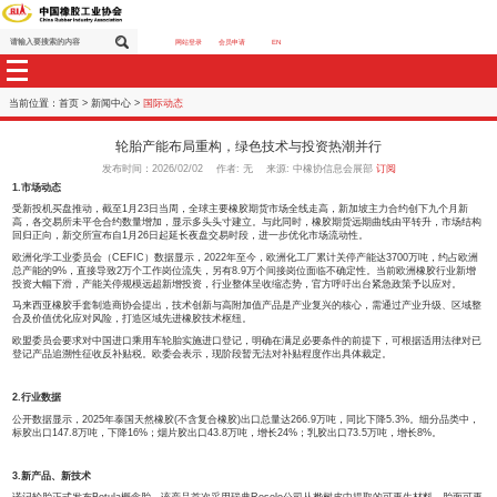
网站登录
会员申请
EN
当前位置：
首页
>
新闻中心
>
国际动态
轮胎产能布局重构，绿色技术与投资热潮并
发布时间：2026/02/02 作者: 无 来源: 中橡协信息会展部
1.市场动态
受新投机买盘推动，截至1月23日当周，全球主要橡胶期货市场全线走高，新加坡
高，各交易所未平仓合约数量增加，显示多头头寸建立。与此同时，橡胶期货远期
回归正向，新交所宣布自1月26日起延长夜盘交易时段，进一步优化市场流动性。
欧洲化学工业委员会（CEFIC）数据显示，2022年至今，欧洲化工厂累计关停产能
总产能的9%，直接导致2万个工作岗位流失，另有8.9万个间接岗位面临不确定性
投资大幅下滑，产能关停规模远超新增投资，行业整体呈收缩态势，官方呼吁出台
马来西亚橡胶手套制造商协会提出，技术创新与高附加值产品是产业复兴的核心，
合及价值优化应对风险，打造区域先进橡胶技术枢纽。
欧盟委员会要求对中国进口乘用车轮胎实施进口登记，明确在满足必要条件的前提
登记产品追溯性征收反补贴税。欧委会表示，现阶段暂无法对补贴程度作出具体裁