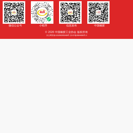
友情链接
|
法律声明
国家政府机构
相关机构及院校
相关商协会
相关媒体
联系我们
联系地址：北京市朝阳区拂林路9号景龙国际B座5层
邮政编码：100107
联系电话：010-84915391,010-84928330
传 真：010-84928101
电子邮箱：web@cria.org.cn
媒体矩阵