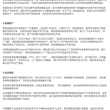
2.行业数据
公开数据显示，2025年泰国天然橡胶(不含复合橡胶)出口总量达266.9万吨，同比下
标胶出口147.8万吨，下降16%；烟片胶出口43.8万吨，增长24%；乳胶出口73.5
3.新产品、新技术
诺记轮胎正式发布Betula概念胎，该产品首次采用瑞典Reselo公司从桦树皮中提
生及回收材料占比高达93%，为诺记轮胎实现2030年轮胎可再生回收材料占比50
英国初创公司HiiROC与东京燃气签署谅解备忘录，双方将携手探索热等离子体电
黑生产中的应用。该技术可在低能耗条件下分解碳氢化合物，且不产生二氧化碳排
炭黑生产。合作旨在助力客户脱碳目标，并同步评估技术商业化投资潜力。
4.投资投产
赛轮集团启动印尼轮胎工厂扩建项目，总投资2.5亿欧元，工期21个月。项目建成
翻倍至600万条，卡客车轮胎产能提升至75万条，同时新增内胎及垫带生产线。该
月初刚完成全品类下线，投产后将重点辐射印尼及周边市场。
米其林上海工厂“白玉兰项目”二期于1月23日正式投产，该项目总投资30亿元，是
厂”项目。项目聚焦高性能新能源汽车轮胎生产，投产后工厂年产能达950万条，订
同时实现生产全电气化、水资源100% 循环利用，绿色智能制造水平再升级。
印度轮胎制造商Ceat公布产能扩张计划，将投资130亿卢比在金奈工厂新增350
2028财年下半年投产；同时其纳格浦尔工厂产能正从日产8万条提升至10万条。。