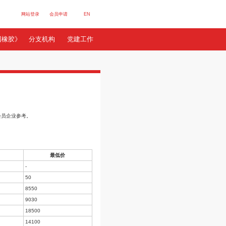
网站登录
会员申请
E
行业数据
服务站群
《中国橡胶》
分支机构
党建
13日~10月19日)
来源: 隆众资讯
订阅
以每周、月、季、年的维度定期发布，供会员企业参考。
平均价
最高价
最低价
-
-
50
50