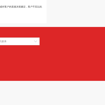
-
-
21500
21500
16200
16150
22300
22300
37000
37000
13400
13200
840
840
190
190
的变更。此信息仅供客户作为参考，并不构成对客户的直接决策建议，客户不应以