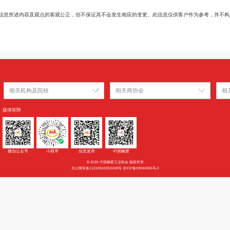
1751
衡水
-
2030
江苏
21500
3305E
衡水
16190
J-4045
衡水
22300
CR322
衡水
37000
SKI-3
上海
13320
12R22.5-18PR
山东
840
205/55R16
山东
190
对使用的信息准确、信息所述内容及观点的客观公正，但不保证其不会发生相应
。