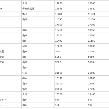
山东鲁中地区
8600
52度
日照
9060
RSS3
上海
18750
SCRWF
上海
14250
SVR3L
上海
14970
STR20 MIX
青岛保税区
14546
散装
浙江
11110
BR9000
山东
11050
ND9106
17000
1712
山东
10450
2564S
山东
12200
791-H
山东
11480
503
华东
13660
羧基丁腈胶乳
山东
5100
羧基丁腈胶乳
山东
5050
羧基丁苯胶乳
山东
5000