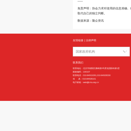
丁基橡胶
丁基橡胶
丁腈橡胶
三元乙丙橡胶
氯丁橡胶
异戊二烯橡胶
全钢轮胎
半钢轮胎
------
免责声明：协会力求
取代自己的独立判断
数据来源：隆众资讯
友情链接
|
法律声明