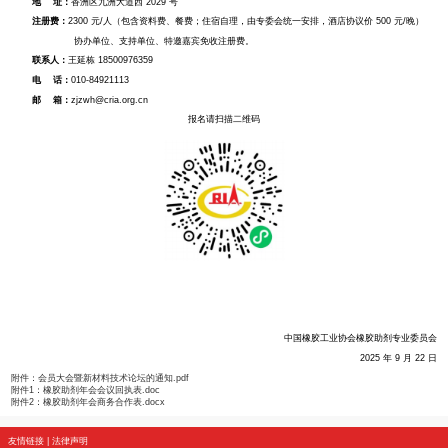
协办单位：
山东尚舜化工有限公司、科迈化工股份有限公司、山东阳谷华泰化
麒祥新材料科技股份有限公司、中国石化集团南京化学工业有限公司、蔚林新材料
斯递尔化工科技有限公司、洛阳九源新材料有限公司......
支持单位：
珠海科茂威新材料有限公司、青岛福诺化工科技有限公司、江阴市
司、海城市泰利橡胶助剂有限公司、南京福斯特科技有限公司、中联橡胶股份有限
技有限公司、优立邦新材料江苏有限公司、江苏国立化工科技有限公司、青岛海佳
力橡塑股份有限公司、上海宜可派科技有限公司、鹤壁元昊新材料集团科技股份有
学股份有限公司、宁波艾克姆新材料股份有限公司、浙江黄岩浙东橡胶助剂有限公
责任公司、江苏卡欧新材料股份有限公司......
时 间：
2025 年 10 月 29 日 全天报到
2025 年 10 月 30 日 中橡协橡胶助剂专业委员会会员大会暨技术
2025 年 10 月 31 日 返程
酒 店：
珠海中海铂尔曼酒店
地 址：
香洲区九洲大道西 2029 号
注册费：
2300 元/人（包含资料费、餐费；住宿自理，由专委会统一安排，酒店协
协办单位、支持单位、特邀嘉宾免收注册费。
联系人：
王延栋 18500976359
电 话：
010-84921113
邮 箱：
zjzwh@cria.org.cn
报名请扫描二维码