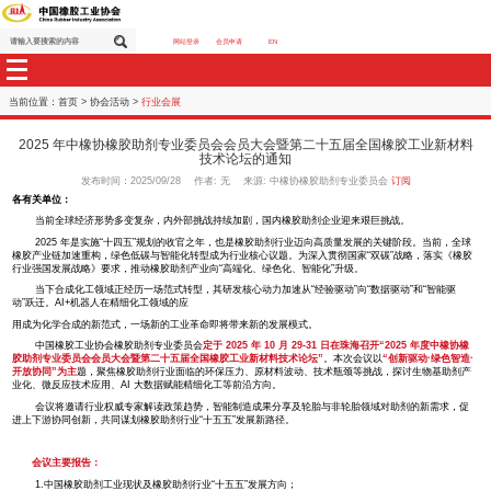
网站登录
会员申请
EN
当前位置：
首页
>
协会活动
>
行业会展
2025 年中橡协橡胶助剂专业委员会会员大会暨第二十五届
技术论坛的通知
发布时间：2025/09/28 作者: 无 来源: 中橡协橡胶助剂专业
各有关单位：
当前全球经济形势多变复杂，内外部挑战持续加剧，国内橡胶助剂企业迎来艰
2025 年是实施“十四五”规划的收官之年，也是橡胶助剂行业迈向高质量发展
橡胶产业链加速重构，绿色低碳与智能化转型成为行业核心议题。为深入贯彻国家“
行业强国发展战略》要求，推动橡胶助剂产业向“高端化、绿色化、智能化”升级。
当下合成化工领域正经历一场范式转型，其研发核心动力加速从“经验驱动”向“数
动”跃迁。AI+机器人在精细化工领域的应
用成为化学合成的新范式，一场新的工业革命即将带来新的发展模式。
中国橡胶工业协会橡胶助剂专业委员会
定于 2025 年 10 月 29-31 日在珠
胶助剂专业委员会会员大会暨第二十五届全国橡胶工业新材料技术论坛”
。本次会
开放协同”为主
题，聚焦橡胶助剂行业面临的环保压力、原材料波动、技术瓶颈等