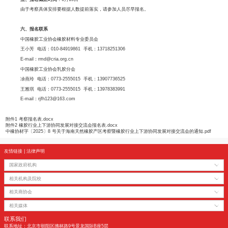
三、报名人员范围和要求
请乳胶制品、轮胎企业的采购及技术人员，橡胶贸易商，期货公司，研究机
加，考察团名额限25人，每家企业最多限报2人，报满即止。
“橡胶行业上下游协同发展对接交流会”欢迎海南当地企业报名参加，名额不
为了让参加人员更有收获，同时也为了本次考察更有针对性，请参加人员把
解到哪些信息或问题提前整理好，于6月15日之前发送至橡胶材料专委会邮箱rmd@cria
在考察期间给大家一一解答。
四、报名费用
会员：9980元/人 非会员:12980元/人
报名费包含考察费用、全程海南当地住宿、用餐、交通费用，不含往返机票
仅参加6月28日交流会：1600元/人
汇款账号：
账户名称：中国橡胶工业协会
开户银行：中国工商银行北京六铺炕支行
银行帐号：0200022309014402314 （备注：橡胶材料）
五、报名截止时间
：6月15日