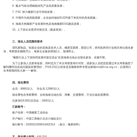
6月28日（周六） 全天橡胶行业上下游协同发展对接交流会
考察总结会
6月29日（周日） 结束返程
注：以上行程会根据实际情况稍作调整，准确行程以实际安排为准。
二、6月28日交流会主要议题
（会议发言将以上午“大会报告”和下午“座谈交
议议程以现场实际安排为准）
1. 乳胶制品行业生产运行情况分析；
2. 乳胶制品对天然橡胶使用需求和建议；
3. 中美贸易战和欧盟轮胎双反对我国轮胎、乳胶制品产业的影响；
4. 天然橡胶基本面分析及下半年胶价走势预判；
5. 天然橡胶产业最新科研成果及推广应用进展；
6. 氨水气味治理赋能浓乳产业高质量发展；
7. FSC 助力橡胶行业可持续发展；
8. 中国作为低风险国家，企业如何做好EUDR接下来应对的具体措施；
9. 海南天然橡胶产业发展特色及海南橡胶ESG建设进展；
10. 上下游企业需求对接交流（圆桌座谈）。