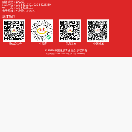
由于考察具体安排要根据人数提前落实，请参加人员尽早报名。
六、报名联系
中国橡胶工业协会橡胶材料专业委员会
王小芳 电话：010-84919861 手机：13718251306
E-mail：rmd@cria.org.cn
中国橡胶工业协会乳胶分会
凃燕玲 电话：0773-2555015 手机：13907736525
王雅琪 电话：0773-2555015 手机：13978383991
E-mail：rjfh123@163.com
附件1 考察报名表.docx
附件2 橡胶行业上下游协同发展对接交流会报名表.docx
中橡协材字〔2025〕8 号关于海南天然橡胶产区考察暨橡胶行业上下游协同发展对接
友情链接
|
法律声明
国家政府机构
相关机构及院校