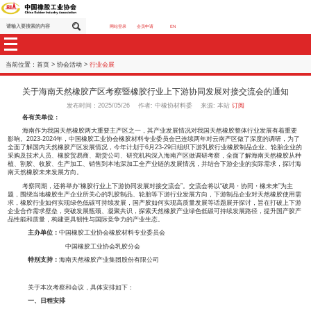
网站登录
会员申请
EN
当前位置：
首页
>
协会活动
>
行业会展
关于海南天然橡胶产区考察暨橡胶行业上下游协同发展对
发布时间：2025/05/26 作者: 中橡协材料委 来源: 本站
各有关单位：
海南作为我国天然橡胶两大重要主产区之一，其产业发展情况对我国天然橡胶
影响。2023-2024年，中国橡胶工业协会橡胶材料专业委员会已连续两年对云南
全面了解国内天然橡胶产区发展情况，今年计划于6月23-29日组织下游乳胶行业
采购及技术人员、橡胶贸易商、期货公司、研究机构深入海南产区做调研考察，全
植、割胶、收胶、生产加工、销售到本地深加工全产业链的发展情况，并结合下游
南天然橡胶未来发展方向。
考察同期，还将举办“橡胶行业上下游协同发展对接交流会”。交流会将以“破局
题，围绕当地橡胶生产企业所关心的乳胶制品、轮胎等下游行业发展方向，下游制
求，橡胶行业如何实现绿色低碳可持续发展，国产胶如何实现高质量发展等话题展
企业合作需求壁垒，突破发展瓶颈、凝聚共识，探索天然橡胶产业绿色低碳可持续
品性能和质量，构建更具韧性与国际竞争力的产业生态。
主办单位：
中国橡胶工业协会橡胶材料专业委员会